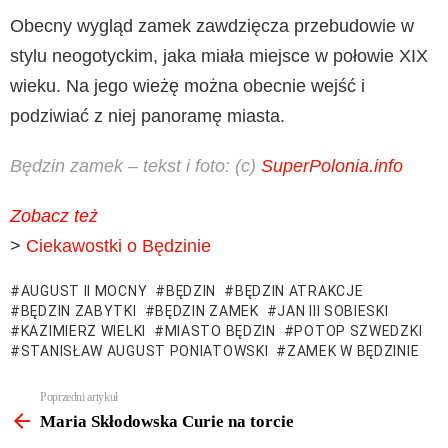
Obecny wygląd zamek zawdzięcza przebudowie w
stylu neogotyckim, jaka miała miejsce w połowie XIX
wieku. Na jego wieżę można obecnie wejść i
podziwiać z niej panoramę miasta.
Będzin zamek – tekst i foto: (c)
SuperPolonia.info
Zobacz też
>
Ciekawostki o Będzinie
AUGUST II MOCNY
BĘDZIN
BĘDZIN ATRAKCJE
BĘDZIN ZABYTKI
BĘDZIN ZAMEK
JAN III SOBIESKI
KAZIMIERZ WIELKI
MIASTO BĘDZIN
POTOP SZWEDZKI
STANISŁAW AUGUST PONIATOWSKI
ZAMEK W BĘDZINIE
Zobacz
Poprzedni artykuł
więcej
Maria Skłodowska Curie na torcie