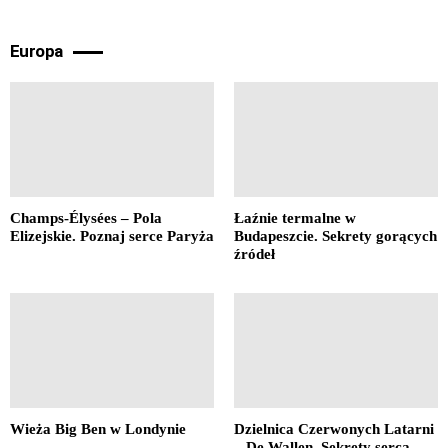
Europa
Champs-Élysées – Pola
Łaźnie termalne w
Elizejskie. Poznaj serce Paryża
Budapeszcie. Sekrety gorących
źródeł
Wieża Big Ben w Londynie
Dzielnica Czerwonych Latarni
– De Wallen. Sekrety serca